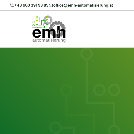
Zum
+43 660 391 93 85
office@emh-automatisierung.at
Inhalt
springen