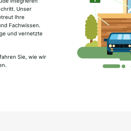
de integrieren
chritt. Unser
etreut Ihre
 und Fachwissen.
ige und vernetzte
ahren Sie, wie wir
en.