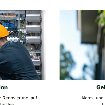
ion
Ge
d Renovierung, auf
Alarm- und
hnitten
f