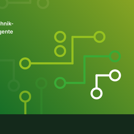
chnik-
igente