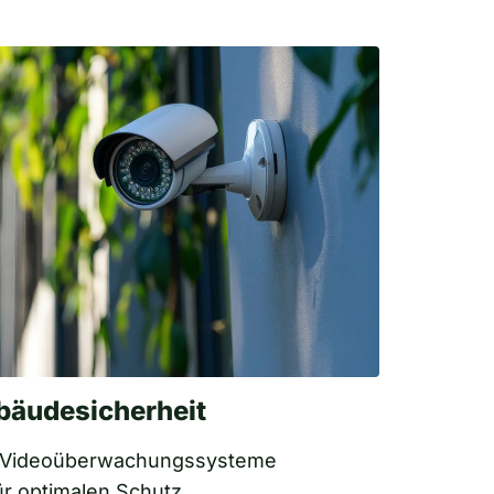
bäudesicherheit
 Videoüberwachungssysteme
ür optimalen Schutz