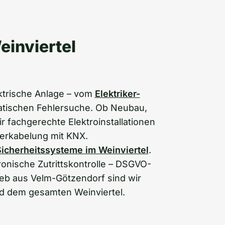
einviertel
ktrische Anlage – vom
Elektriker-
atischen Fehlersuche. Ob Neubau,
r fachgerechte Elektroinstallationen
Verkabelung mit KNX.
icherheitssysteme im Weinviertel
.
ronische Zutrittskontrolle – DSGVO-
ieb aus Velm-Götzendorf sind wir
nd dem gesamten Weinviertel.