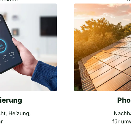
ierung
Pho
cht, Heizung,
Nachha
hr
für um