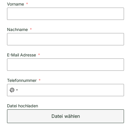
Vorname
Nachname
E-Mail Adresse
Telefonnummer
N
o
c
Datei hochladen
o
Datei wählen
u
n