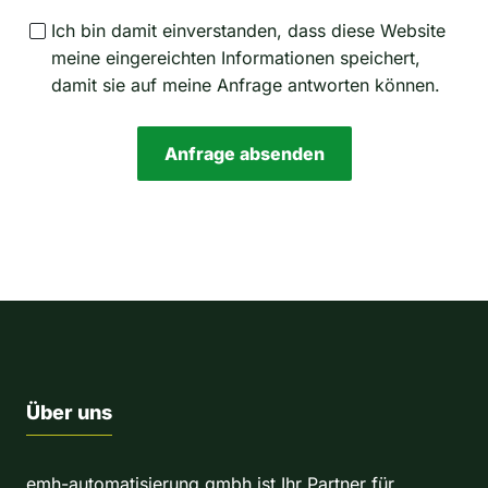
t
Ich bin damit einverstanden, dass diese Website
r
meine eingereichten Informationen speichert,
y
damit sie auf meine Anfrage antworten können.
s
e
l
Anfrage absenden
e
c
A
t
l
e
t
d
e
r
n
a
t
Über uns
i
v
emh-automatisierung gmbh ist Ihr Partner für
e