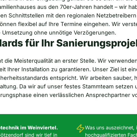
familienhauses aus den 70er-Jahren handelt – wir h
en Schnittstellen mit den regionalen Netzbetreibern 
können flexibel auf Ihre Termine eingehen. Wir vers
re Umsetzung ohne unnötige Verzögerungen.
ards für Ihr Sanierungsproje
die Meisterqualität an erster Stelle. Wir verwenden
t Ihrer Installation zu garantieren. Unser Ziel ist ein
herheitsstandards entspricht. Wir arbeiten sauber, 
staltung. Da wir auf unser festes Stammteam setzen
ngsphase einen verlässlichen Ansprechpartner vor O
rotechnik im Weinviertel.
Was uns auszeichnet, 
ötzendorf sind wir tief in
hochqualifizierten Fac