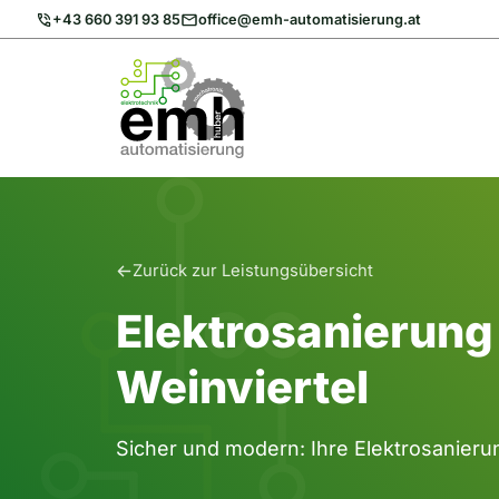
Zum
+43 660 391 93 85
office@emh-automatisierung.at
Inhalt
springen
Zurück zur Leistungsübersicht
Elektrosanierung
Weinviertel
Sicher und modern: Ihre Elektrosanieru