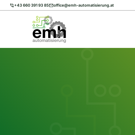
Zum
+43 660 391 93 85
office@emh-automatisierung.at
Inhalt
springen