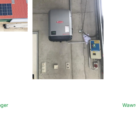
nger
Wawro